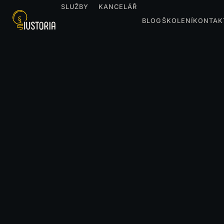
SLUŽBY
KANCELÁŘ
BLOG
ŠKOLENÍ
KONTAK