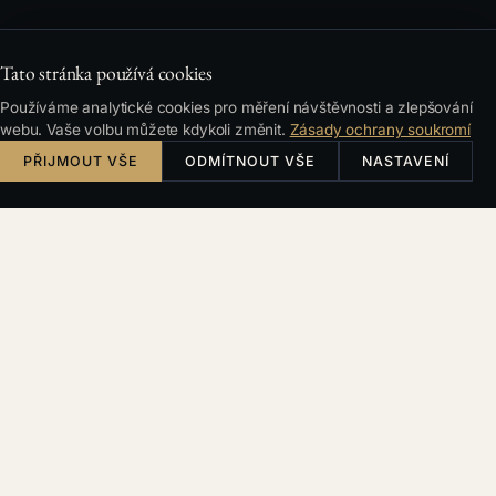
Tato stránka používá cookies
Používáme analytické cookies pro měření návštěvnosti a zlepšování
webu. Vaše volbu můžete kdykoli změnit.
Zásady ochrany soukromí
PŘIJMOUT VŠE
ODMÍTNOUT VŠE
NASTAVENÍ
Česky
English
Deutsch
Français
HLEDÁNÍ
Filtry a řazení