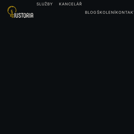
SLUŽBY
KANCELÁŘ
BLOG
ŠKOLENÍ
KONTAK