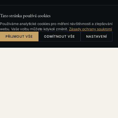
Tato stránka používá cookies
Používáme analytické cookies pro měření návštěvnosti a zlepšování
webu. Vaše volbu můžete kdykoli změnit.
Zásady ochrany soukromí
PŘIJMOUT VŠE
ODMÍTNOUT VŠE
NASTAVENÍ
OBSAH
Proč se smlouvy podceňují
Co dělá dobrá smlouva jinak
Porozumět zájmům je stejně důležité jako znát
paragrafy
Matematika prevence