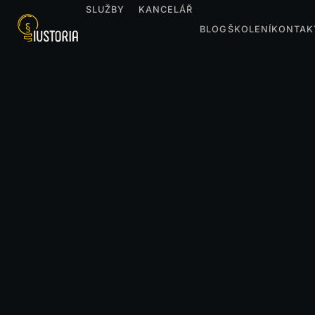
SLUŽBY
KANCELÁŘ
BLOG
ŠKOLENÍ
KONTAK