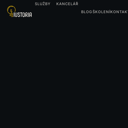
SLUŽBY
KANCELÁŘ
BLOG
ŠKOLENÍ
KONTAK