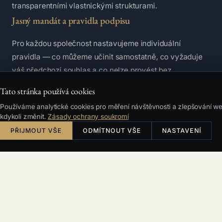
transparentními vlastnickými strukturami.
Jasný mandát a pravidla podpisu
Pro každou společnost nastavujeme individuální
pravidla — co můžeme učinit samostatně, co vyžaduje
váš předchozí souhlas a co nelze provést bez
rozhodnutí valné hromady.
Tato stránka používá cookies
Tato pravidla chrání vás i nás. Bez nich by výkon funkce
Používáme analytické cookies pro měření návštěvnosti a zlepšování w
kdykoli změnit.
Zásady ochrany soukromí
byl nepředvídatelný a rizikový pro obě strany.
PŘIJMOUT VŠE
Odměna
ODMÍTNOUT VŠE
NASTAVENÍ
Služba je naceňována individuálně podle typu
společnosti, rozsahu funkce a rizikovosti mandátu.
Struktura odměny: jednorázový poplatek za onboarding
a nastavení + měsíční paušál za průběžný výkon
funkce. Práce nad rámec běžného scope je účtována