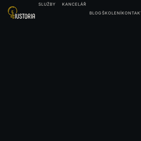
SLUŽBY
KANCELÁŘ
BLOG
ŠKOLENÍ
KONTAK