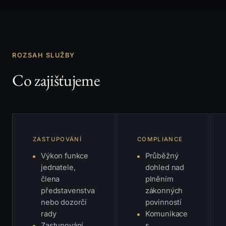
ROZSAH SLUŽBY
Co zajišťujeme
ZASTUPOVÁNÍ
COMPLIANCE
Výkon funkce
Průběžný
jednatele,
dohled nad
člena
plněním
představenstva
zákonných
nebo dozorčí
povinností
rady
Komunikace
Zastupování
s