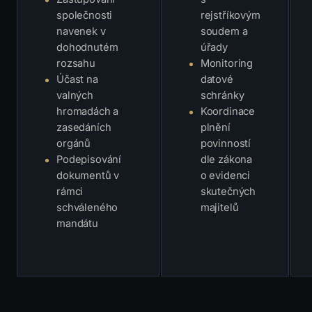
společnosti
rejstříkovým
navenek v
soudem a
dohodnutém
úřady
rozsahu
Monitoring
Účast na
datové
valných
schránky
hromadách a
Koordinace
zasedáních
plnění
orgánů
povinností
Podepisování
dle zákona
dokumentů v
o evidenci
rámci
skutečných
schváleného
majitelů
mandátu