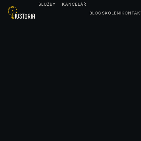
SLUŽBY
KANCELÁŘ
BLOG
ŠKOLENÍ
KONTAK