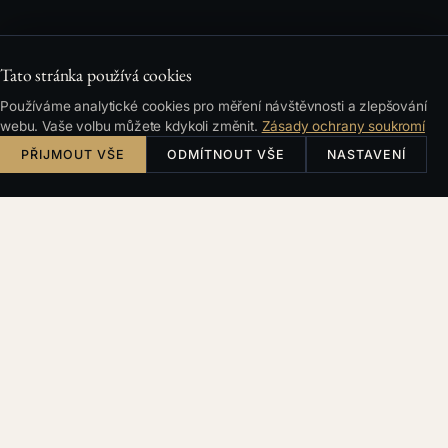
Tato stránka používá cookies
Používáme analytické cookies pro měření návštěvnosti a zlepšování
webu. Vaše volbu můžete kdykoli změnit.
Zásady ochrany soukromí
PŘIJMOUT VŠE
ODMÍTNOUT VŠE
NASTAVENÍ
OBSAH
Fáze 1: Strukturování — proč jsme původní
model zahodili
Fáze 2: Regulatorní překvapení — co české
právo vyžaduje a cizince překvapí