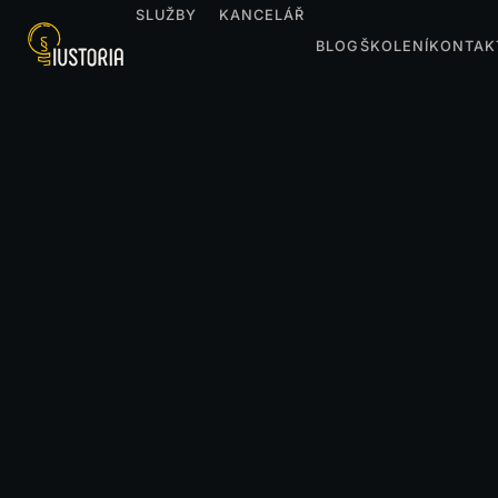
SLUŽBY
KANCELÁŘ
BLOG
ŠKOLENÍ
KONTAK