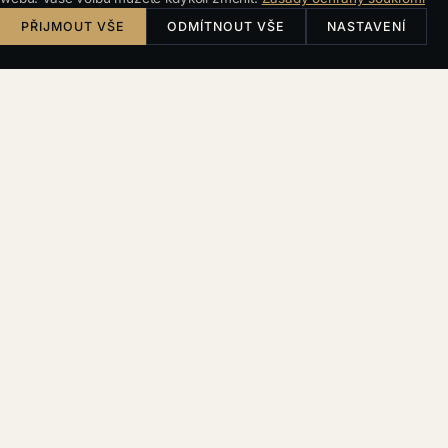
PŘIJMOUT VŠE
ODMÍTNOUT VŠE
NASTAVENÍ
Vede spornou agendu kanceláře a obchodní
strategii. Zastupuje klienty v obchodních sporech a
trestních věcech — od prvního posouzení, jestli se
spor vyplatí, až po rozsudek nebo dohodu. Devět
let zkušeností jako moderátor a redaktor v rádiu se
projevuje v soudní síni: argumentuje přesně,
srozumitelně a přesvědčivě.
Své spory staví stejně tvrdě na paragrafech jako na
psychologii rozhodování. Doma má stovky svazků