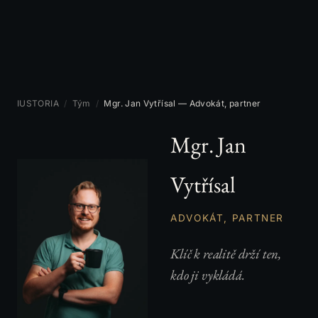
IUSTORIA
/
Tým
/
Mgr. Jan Vytřísal — Advokát, partner
Mgr. Jan
Vytřísal
ADVOKÁT, PARTNER
Klíč k realitě drží ten,
kdo ji vykládá.