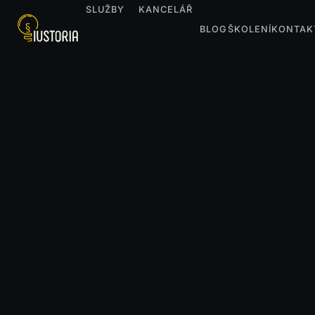
SLUŽBY
KANCELÁŘ
BLOG
ŠKOLENÍ
KONTAK