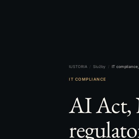
IUSTORIA
/
Služby
/
IT compliance,
IT COMPLIANCE
AI Act,
regulato