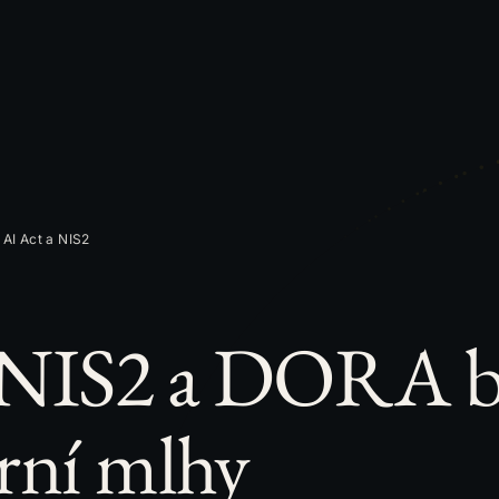
 AI Act a NIS2
 NIS2 a DORA b
rní mlhy