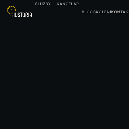
SLUŽBY
KANCELÁŘ
BLOG
ŠKOLENÍ
KONTAK