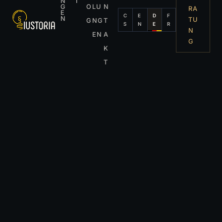
N
I
G
O
LU
N
RA
E
C
E
D
F
N
TU
G
NG
T
S
N
E
R
N
EN
A
G
K
T