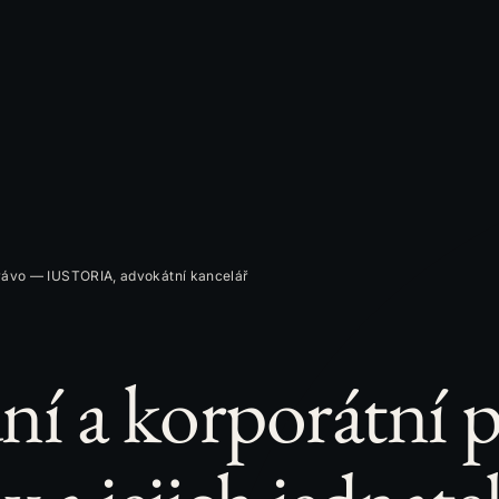
rávo — IUSTORIA, advokátní kancelář
í a korporátní p