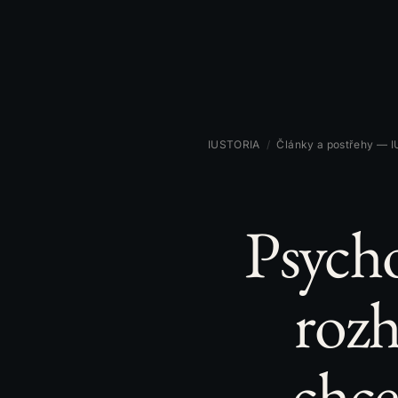
IUSTORIA
/
Články a postřehy — 
Psycho
rozh
chce