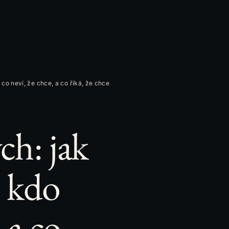
co neví, že chce, a co říká, že chce
ch: jak
o kdo
 a co