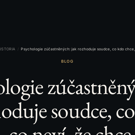
IUSTORIA
/
Psychologie zúčastněných: jak rozhoduje soudce, co kdo chce, 
BLOG
logie zúčastněný
oduje soudce, c
, co neví, že chce,