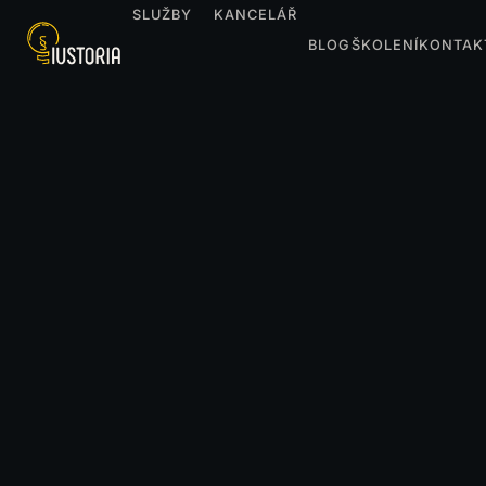
SLUŽBY
KANCELÁŘ
BLOG
ŠKOLENÍ
KONTAK