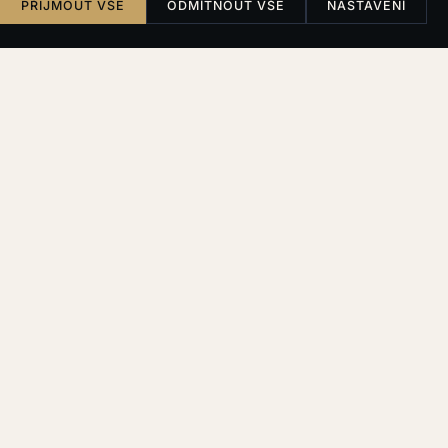
PŘIJMOUT VŠE
ODMÍTNOUT VŠE
NASTAVENÍ
TYPICKÉ SITUACE
Poznáváte svůj případ?
Koupili jste nemovitost a objevily se skryté vady
Po nastěhování zjišťujete vlhkost, praskliny nebo
závady, o kterých prodávající mlčel. Reklamace naráží
na odpor.
Developer nesplnil, co slíbil