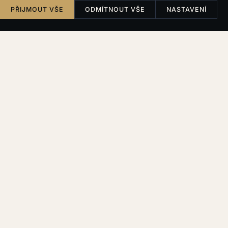
PŘIJMOUT VŠE
ODMÍTNOUT VŠE
NASTAVENÍ
1. Správce osobních údajů
Správcem Vašich osobních údajů je:
IUSTORIA, advokátní kancelář, s.r.o.
IČO: 173 53 866
Sídlo: Slovákova 279/11, Veveří, 602 00 Brno
Zapsaná v obchodním rejstříku vedeném Krajským
soudem v Brně, oddíl C, vložka 129769
E-mail:
info@iustoria.cz