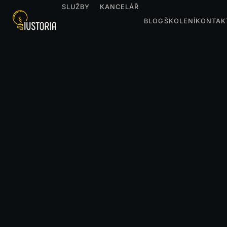
SLUŽBY
KANCELÁŘ
BLOG
ŠKOLENÍ
KONTAK