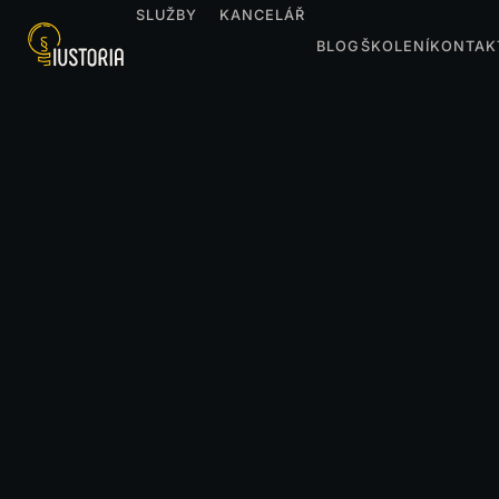
SLUŽBY
KANCELÁŘ
BLOG
ŠKOLENÍ
KONTAK