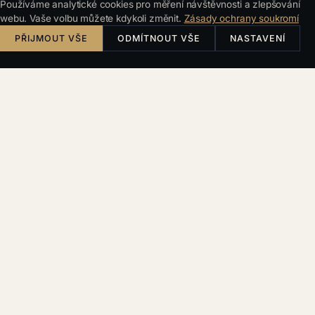
Používáme analytické cookies pro měření návštěvnosti a zlepšování
webu. Vaše volbu můžete kdykoli změnit.
Zásady ochrany soukromí
PŘIJMOUT VŠE
ODMÍTNOUT VŠE
NASTAVENÍ
TYPICKÉ SITUACE
Poznáváte svůj případ?
Výpověď zaměstnanci se zvrtla
Dali jste výpověď, ale zaměstnanec ji napadl. Hrozí
soud, neplatnost výpovědi a náhrada mzdy za měsíce
čekání.