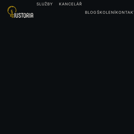
SLUŽBY
KANCELÁŘ
BLOG
ŠKOLENÍ
KONTAK