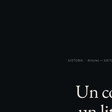
IUSTORIA
/
Articles — IUST
Un co
un li