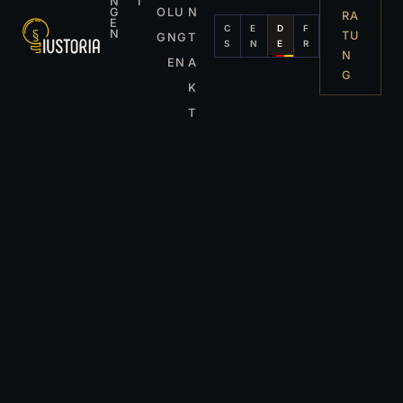
N
I
G
O
LU
N
RA
E
C
E
D
F
N
TU
G
NG
T
S
N
E
R
N
EN
A
G
K
T