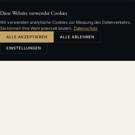
Diese Website verwendet Cookies
Wir verwenden analytische Cookies zur Messung des Datenverkehrs.
Sie können Ihre Wahl jederzeit ändern.
Datenschutz
ALLE AKZEPTIEREN
ALLE ABLEHNEN
EINSTELLUNGEN
1. Verantwortlicher
Verantwortlicher für die Verarbeitung Ihrer
personenbezogenen Daten ist: