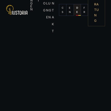
N
I
G
O
LU
N
RA
E
C
E
D
F
N
TU
G
NG
T
S
N
E
R
N
EN
A
G
K
T