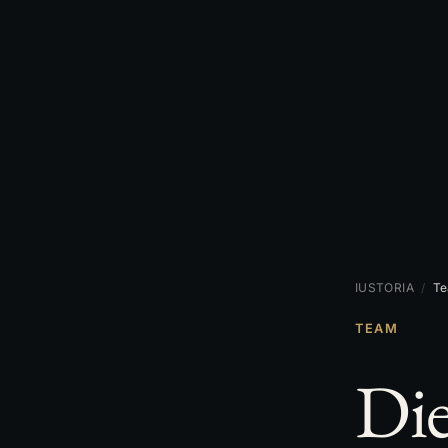
IUSTORIA
/
T
TEAM
Die