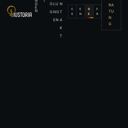
N
I
G
O
LU
N
RA
E
C
E
D
F
N
TU
G
NG
T
S
N
E
R
N
EN
A
G
K
T