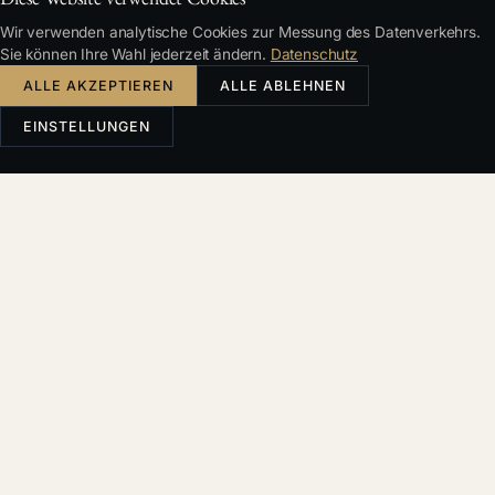
Wir verwenden analytische Cookies zur Messung des Datenverkehrs.
Sie können Ihre Wahl jederzeit ändern.
Datenschutz
ALLE AKZEPTIEREN
ALLE ABLEHNEN
EINSTELLUNGEN
INHALT
Phase 1: Strukturierung — warum wir das
ursprüngliche Modell verworfen haben
Phase 2: Regulatorische Überraschungen — was
das tschechische Recht verlangt und
ausländische Käufer überrascht
Phase 3: Nach dem Closing — Integration,