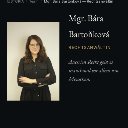
IUSTORIA
/
Team
/
Mgr. Bára Bartoňková — Rechtsanwältin
Mgr. Bára
Bartoňková
RECHTSANWÄLTIN
Auch im Recht geht es
manchmal vor allem um
Menschen.