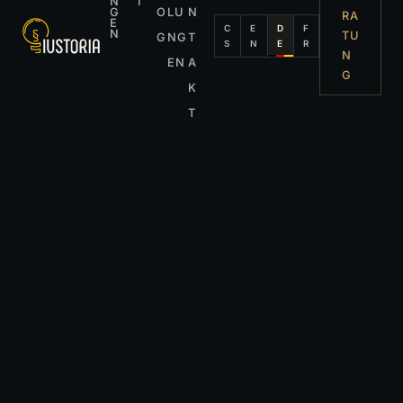
N
I
G
O
LU
N
RA
E
C
E
D
F
N
TU
G
NG
T
S
N
E
R
N
EN
A
G
K
T