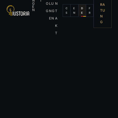
N
I
G
O
LU
N
RA
E
C
E
D
F
N
TU
G
NG
T
S
N
E
R
N
EN
A
G
K
T