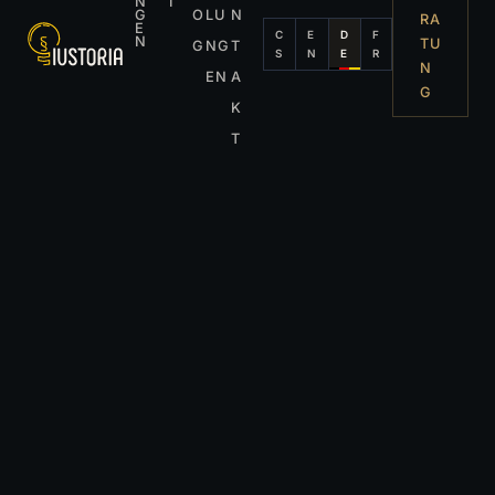
N
I
G
O
LU
N
RA
E
C
E
D
F
N
TU
G
NG
T
S
N
E
R
N
EN
A
G
K
T