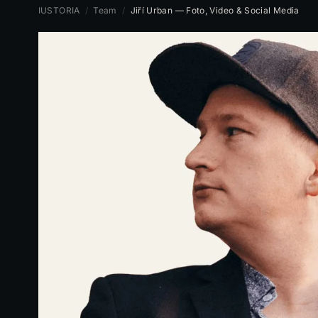
IUSTORIA
/
Team
/
Jiří Urban — Foto, Video & Social Media