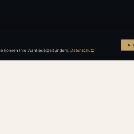
AL
e können Ihre Wahl jederzeit ändern.
Datenschutz
deos auf der IUSTORIA-Website und in den sozialen Medi
nsere Räumlichkeiten in der Slovákova — Podcasts nehmen 
Nachmittagskaffee auf.