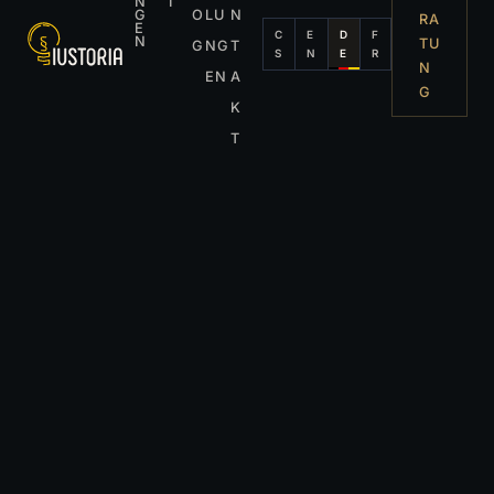
N
I
G
O
LU
N
RA
E
C
E
D
F
N
TU
G
NG
T
S
N
E
R
N
EN
A
G
K
T