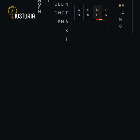
N
I
G
O
LU
N
RA
E
C
E
D
F
N
TU
G
NG
T
S
N
E
R
N
EN
A
G
K
T