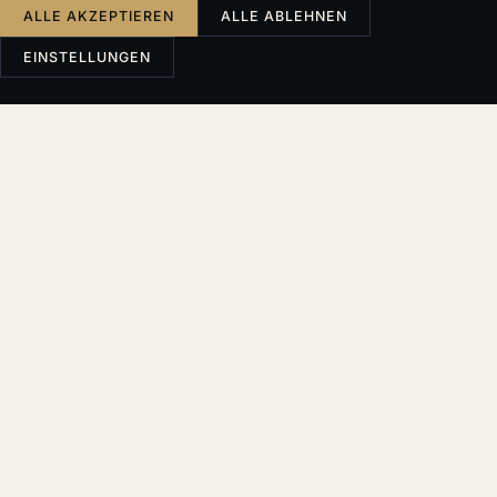
ALLE AKZEPTIEREN
ALLE ABLEHNEN
EINSTELLUNGEN
INHALT
Phase Eins: Signale — wenn noch Zeit ist, die
Dinge zu retten
Phase Zwei: Entscheidung — der Punkt ohne
Wiederkehr
Phase Drei: Umsetzung — was zuerst zu tun ist
Phase Vier: Nach der Trennung — verbrennen
Sie keine Brücken, die Sie noch brauchen
Emotionen sind keine Strategie