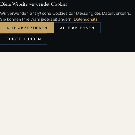
Diese Website verwendet Cookies
Wir verwenden analytische Cookies zur Messung des Datenverkehrs.
Sie können Ihre Wahl jederzeit ändern.
Datenschutz
ALLE AKZEPTIEREN
ALLE ABLEHNEN
EINSTELLUNGEN
INHALT
Verjährung als Waffe
Verjährung als Falle
Verjährung als taktischer Druck
Was Sie tun sollten