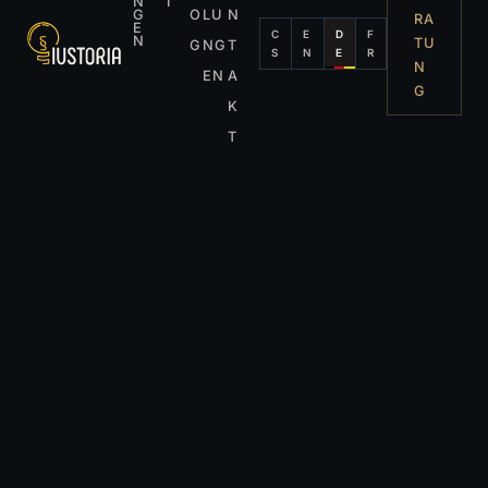
N
I
G
O
LU
N
RA
E
C
E
D
F
N
TU
G
NG
T
S
N
E
R
N
EN
A
G
K
T