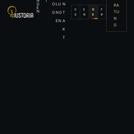
N
I
G
O
LU
N
RA
E
C
E
D
F
N
TU
G
NG
T
S
N
E
R
N
EN
A
G
K
T