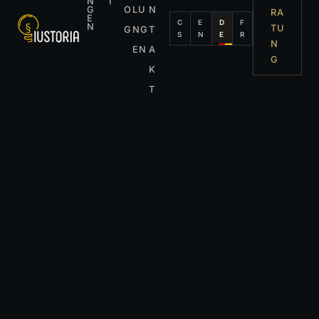
N
I
G
O
LU
N
RA
E
C
E
D
F
N
TU
G
NG
T
S
N
E
R
N
EN
A
G
K
T