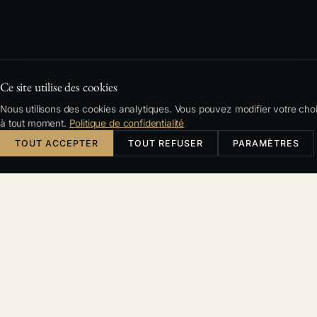
Ce site utilise des cookies
Nous utilisons des cookies analytiques. Vous pouvez modifier votre cho
à tout moment.
Politique de confidentialité
TOUT ACCEPTER
TOUT REFUSER
PARAMÈTRES
Česky
English
Deutsch
Français
RECHERCHE
Filtres et tri
SUJET
Tous
Acquisitions
Avocat