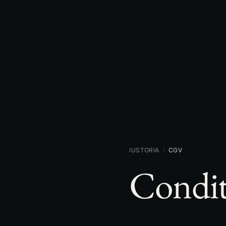
IUSTORIA
/
CGV
Condit