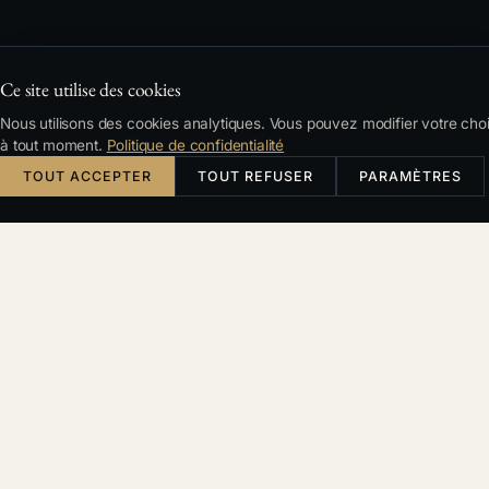
Ce site utilise des cookies
Nous utilisons des cookies analytiques. Vous pouvez modifier votre cho
à tout moment.
Politique de confidentialité
SITUATIONS TYPIQUES
TOUT ACCEPTER
TOUT REFUSER
PARAMÈTRES
Vous reconnaissez votre situation
?
Vous avez acheté un bien et découvert des vices
cachés
Après l'emménagement, vous constatez de l'humidité,
des fissures ou des défauts que le vendeur a tus. Vos
réclamations se heurtent à un mur.