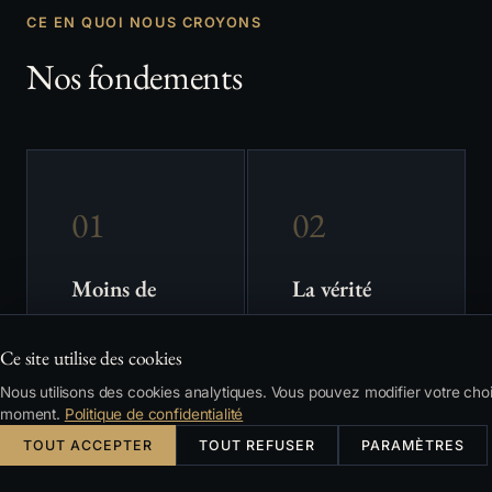
CE EN QUOI NOUS CROYONS
Nos fondements
01
02
Moins de
La vérité
clients, plus
avant le
Ce site utilise des cookies
d'attention
confort
Nous utilisons des cookies analytiques. Vous pouvez modifier votre choi
Nous limitons
Nous ne vous
moment.
Politique de confidentialité
délibérément
dirons pas ce
TOUT ACCEPTER
TOUT REFUSER
PARAMÈTRES
notre charge de
que vous voulez