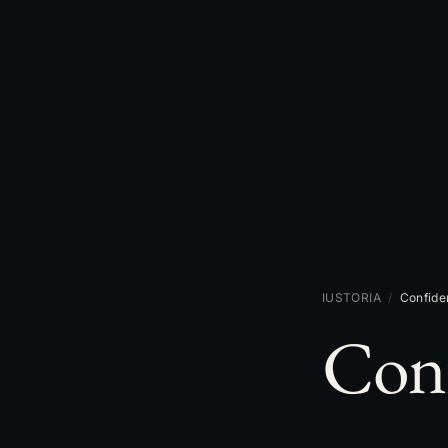
IUSTORIA
/
Confiden
Conf