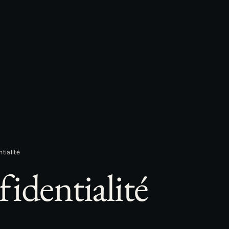
tialité
identialité