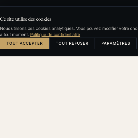
Ce site utilise des cookies
Nous utilisons des cookies analytiques. Vous pouvez modifier votre cho
à tout moment.
Politique de confidentialité
TOUT ACCEPTER
TOUT REFUSER
PARAMÈTRES
Česky
English
Deutsch
Français
RECHERCHE
Filtres et tri
SUJET
Tous
Acquisitions
Avocat
Cabinet
Conformité
Contentieux