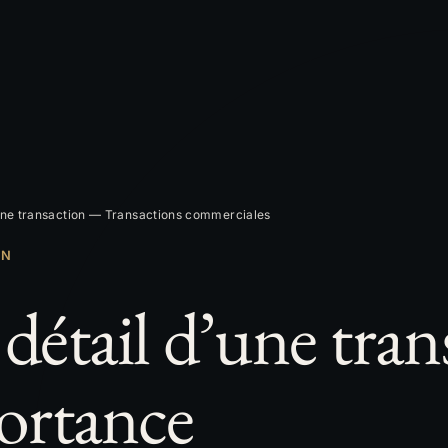
une transaction — Transactions commerciales
ON
étail d’une tran
ortance