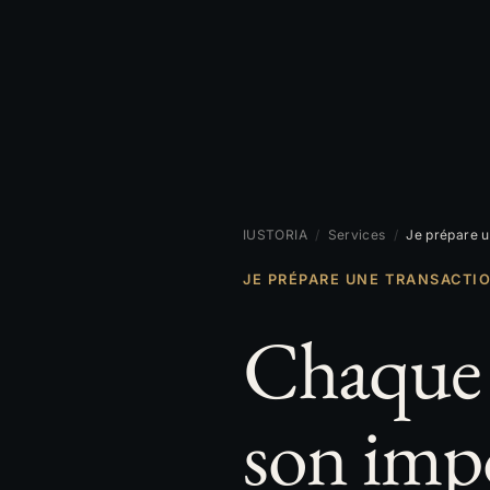
IUSTORIA
/
Services
/
Je prépare 
JE PRÉPARE UNE TRANSACTI
Chaque d
son imp