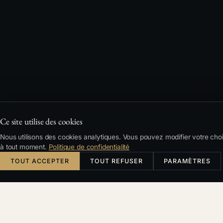
Ce site utilise des cookies
Nous utilisons des cookies analytiques. Vous pouvez modifier votre cho
KDE ZAČÍT
à tout moment.
Politique de confidentialité
TOUT ACCEPTER
TOUT REFUSER
PARAMÈTRES
Než cokoliv
podniknete
Přijďte na