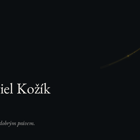
iel Kožík
 dobrým právem.