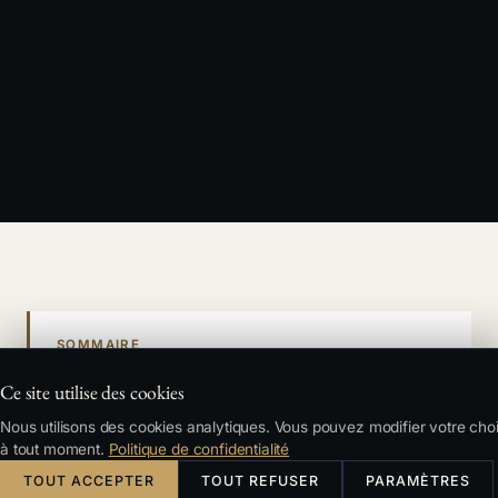
SOMMAIRE
Première phase : Les signaux — quand il est
Ce site utilise des cookies
encore temps de réparer
Nous utilisons des cookies analytiques. Vous pouvez modifier votre cho
Deuxième phase : La décision — le point de
à tout moment.
Politique de confidentialité
non-retour
TOUT ACCEPTER
TOUT REFUSER
PARAMÈTRES