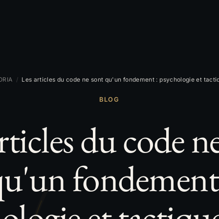
ORIA
/
Les articles du code ne sont qu'un fondement : psychologie et tacti
BLOG
rticles du code n
qu'un fondement 
ologie et tactiqu