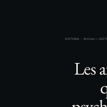
IUSTORIA
/
Articles — IUST
Les a
psych