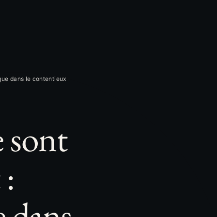
que dans le contentieux
e sont
:
e dans