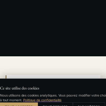
SOMMAIRE
Ce site utilise des cookies
La vérité est subjective tant que personne ne
Nous utilisons des cookies analytiques. Vous pouvez modifier votre cho
l&#39;objectivise
à tout moment.
Politique de confidentialité
L&#39;économie d&#39;un litige