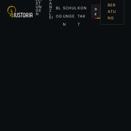
ST
A
BER
UN
N
BL
SCHUL
KON
D
GE
Z
ATU
N
L
E
OG
UNGE
TAK
EI
NG
N
T