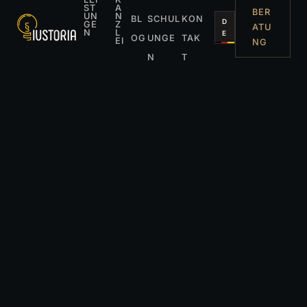
ST
A
BER
UN
N
BL
SCHUL
KON
D
GE
Z
ATU
N
L
E
OG
UNGE
TAK
EI
NG
N
T