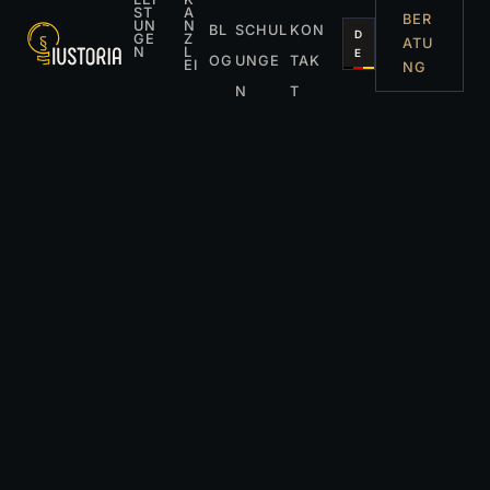
ST
A
BER
UN
N
BL
SCHUL
KON
D
GE
Z
ATU
N
L
E
OG
UNGE
TAK
EI
NG
N
T