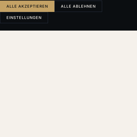
ALLE AKZEPTIEREN
ALLE ABLEHNEN
EINSTELLUNGEN
Česky
English
Deutsch
Français
SUCHE
Filter & Sortierung
THEMA
Alle
Akquisitionen
Anwalt
Anwaltspraxis
Anwaltstarif
Compliance