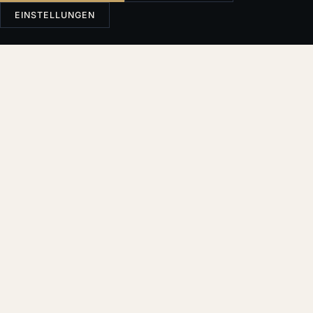
EINSTELLUNGEN
Česky
English
Deutsch
Français
SUCHE
Filter & Sortierung
THEMA
Alle
Akquisitionen
Anwalt
Anwaltspraxis
Anwaltstarif
Compliance
Due Diligence
Ethik
Familienrecht