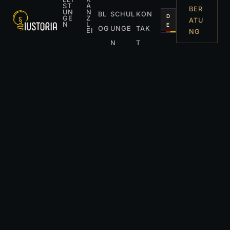
ST
A
BER
UN
N
BL
SCHUL
KON
D
GE
Z
ATU
N
L
E
OG
UNGE
TAK
EI
NG
N
T