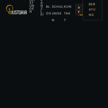
ST
A
BER
UN
N
BL
SCHUL
KON
D
GE
Z
ATU
N
L
E
OG
UNGE
TAK
EI
NG
N
T