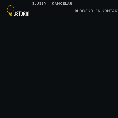
SLUŽBY
KANCELÁŘ
BLOG
ŠKOLENÍ
KONTAK