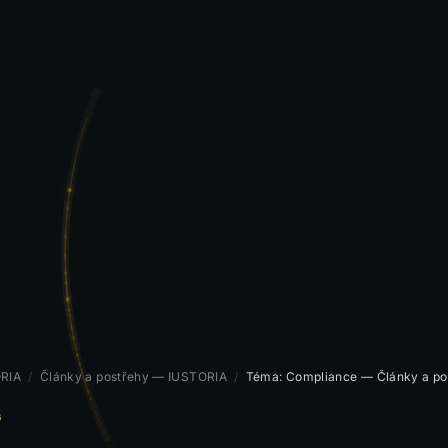
RIA
/
Články a postřehy — IUSTORIA
/
Téma: Compliance — Články a po
G